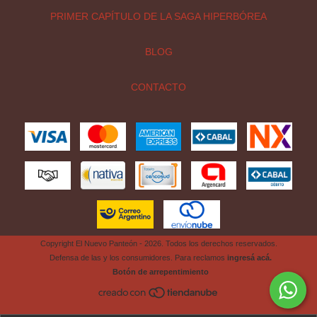
PRIMER CAPÍTULO DE LA SAGA HIPERBÓREA
BLOG
CONTACTO
Copyright El Nuevo Panteón - 2026. Todos los derechos reservados.
Defensa de las y los consumidores. Para reclamos
ingresá acá.
Botón de arrepentimiento