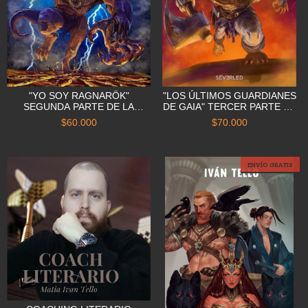
"YO SOY RAGNARÖK"
"LOS ÚLTIMOS GUARDIANES
SEGUNDA PARTE DE LA
DE GAIA" TERCER PARTE DE
SAGA FANTÁSTICA "EL
LA SAGA FANTÁSTICA EL
$60.000
$70.000
NUEVO PANTEÓN"
NUEVO PANTEÓN
ENVÍO GRATIS