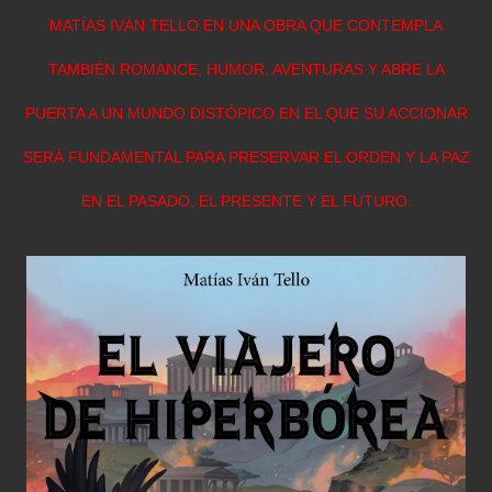
MATÍAS IVÁN TELLO EN UNA OBRA QUE CONTEMPLA
TAMBIÉN ROMANCE, HUMOR, AVENTURAS Y ABRE LA
PUERTA A UN MUNDO DISTÓPICO EN EL QUE SU ACCIONAR
SERÁ FUNDAMENTAL PARA PRESERVAR EL ORDEN Y LA PAZ
EN EL PASADO, EL PRESENTE Y EL FUTURO.